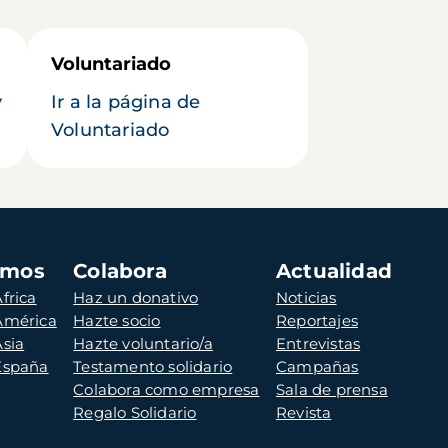
Voluntariado
y
Ir a la página de
Voluntariado
amos
Colabora
Actualidad
frica
Haz un donativo
Noticias
 América
Hazte socio
Reportajes
Asia
Hazte voluntario/a
Entrevistas
 España
Testamento solidario
Campañas
Colabora como empresa
Sala de prensa
Regalo Solidario
Revista