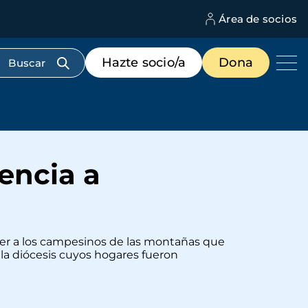
Área de socios
M
d
c
Menú
Hazte socio/a
Dona
d
de
us
destacados
cabecera
encia a
rrer a los campesinos de las montañas que
la diócesis cuyos hogares fueron