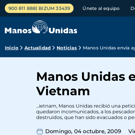
Pasar
Menú
900 811 888
BIZUM 33439
Únete al equipo
D
al
principal
contenido
principal
Ruta
Inicio
Actualidad
Noticias
Manos Unidas envía a
de
navegación
Manos Unidas e
Vietnam
...ietnam, Manos Unidas recibió una peti
quedaron incomunicados, a los pescadores
destruidos, que han sido evacuados o pe
Domingo, 04 octubre, 2009
V