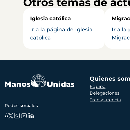
Otros temas de act
Iglesia católica
Migrac
Ir a la página de Iglesia
Ir a la
católica
Migrac
Navegación
Quienes so
principal
Equipo
Delegaciones
Transparencia
Redes sociales