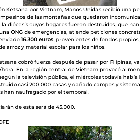
ifón Ketsana por Vietnam, Manos Unidas recibió una p
s campesinos de las montañas que quedaron incomunica
de la diócesis cuyos hogares fueron destruidos, que ha
una ONG de emergencias, atiende peticiones concreta
 enviado
16.300 euros
, provenientes de fondos propios
e arroz y material escolar para los niños.
etsana cobró fuerza después de pasar por Filipinas, va
hora. En la región central de Vietnam provocó al men
gún la televisión pública, el miércoles todavía había
struido casi 200.000 casas y dañado campos y sistemas 
os han naufragado por el temporal.
iarán de esta será de 45.000.
OFE