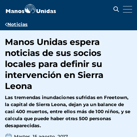
Pasar
al
contenido
principal
Ruta
Noticias
de
Manos Unidas espera
navegación
noticias de sus socios
locales para definir su
intervención en Sierra
Leona
Las tremendas inundaciones sufridas en Freetown,
la capital de Sierra Leona, dejan ya un balance de
casi 400 muertos, entre ellos más de 100 niños, y se
calcula que puede haber otras 500 personas
desaparecidas.
Martes, 15 agosto, 2017