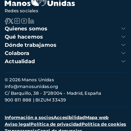
Redes sociales
Navegación
Quienes somos
principal
Qué hacemos
Dónde trabajamos
Colabora
Actualidad
Información
© 2026 Manos Unidas
de
info@manosunidas.org
contacto
C/ Barquillo, 38 - 3º28004 - Madrid, España
900 811 888
BIZUM 33439
Menú
Información a socios
Accesibilidad
Mapa web
secundario
Aviso legal
Política de privacidad
Política de cookies
Transparencia
Canal de denuncias