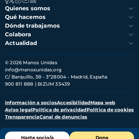
Navegación
Quienes somos
principal
Qué hacemos
Dónde trabajamos
Colabora
Actualidad
Información
© 2026 Manos Unidas
de
info@manosunidas.org
contacto
C/ Barquillo, 38 - 3º28004 - Madrid, España
900 811 888
BIZUM 33439
Menú
Información a socios
Accesibilidad
Mapa web
secundario
Aviso legal
Política de privacidad
Política de cookies
Transparencia
Canal de denuncias
Menú
Hazte socio/a
Dona