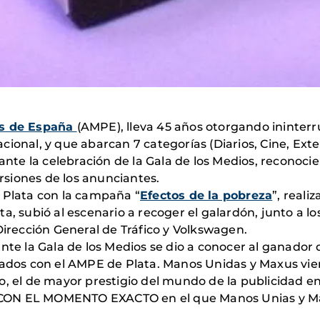
os de España
(AMPE), lleva 45 años otorgando ininte
ional, y que abarcan 7 categorías (Diarios, Cine, Exte
ante la celebración de la Gala de los Medios, reconocie
ersiones de los anunciantes.
e Plata con la campaña “
Efectos de la pobreza
”, reali
a, subió al escenario a recoger el galardón, junto a lo
Dirección General de Tráfico y Volkswagen.
ante la Gala de los Medios se dio a conocer al ganado
nados con el AMPE de Plata. Manos Unidas y Maxus vie
o, el de mayor prestigio del mundo de la publicidad e
ON EL MOMENTO EXACTO en el que Manos Unias y Ma