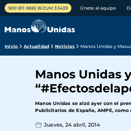
Pasar
Menú
900 811 888
BIZUM 33439
Únete al equipo
D
al
principal
contenido
principal
Ruta
Inicio
Actualidad
Noticias
Manos Unidas y Maxus
de
navegación
Manos Unidas y
“#Efectosdelap
Manos Unidas se alzó ayer con el pre
Publicitarios de España, AMPE, como 
Jueves, 24 abril, 2014