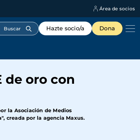
Área de socios
M
d
c
Menú
Hazte socio/a
Dona
d
de
us
destacados
cabecera
 de oro con
or la Asociación de Medios
", creada por la agencia Maxus.