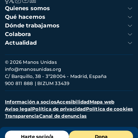
Navegación
Quienes somos
principal
Qué hacemos
Dónde trabajamos
Colabora
Actualidad
Información
© 2026 Manos Unidas
de
info@manosunidas.org
contacto
C/ Barquillo, 38 - 3º28004 - Madrid, España
900 811 888
BIZUM 33439
Menú
Información a socios
Accesibilidad
Mapa web
secundario
Aviso legal
Política de privacidad
Política de cookies
Transparencia
Canal de denuncias
Menú
Hazte socio/a
Dona