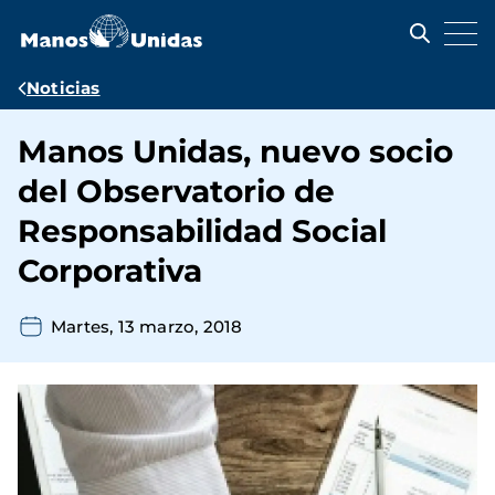
Pasar
al
contenido
principal
Ruta
Noticias
de
Manos Unidas, nuevo socio
navegación
del Observatorio de
Responsabilidad Social
Corporativa
Martes, 13 marzo, 2018