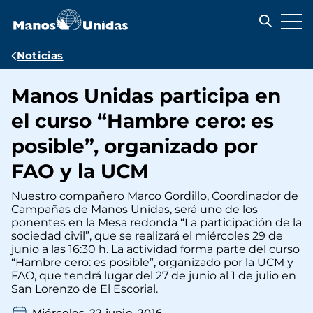
Pasar
al
contenido
principal
Ruta
Noticias
de
Manos Unidas participa en
navegación
el curso “Hambre cero: es
posible”, organizado por
FAO y la UCM
Nuestro compañero Marco Gordillo, Coordinador de
Campañas de Manos Unidas, será uno de los
ponentes en la Mesa redonda “La participación de la
sociedad civil”, que se realizará el miércoles 29 de
junio a las 16:30 h. La actividad forma parte del curso
“Hambre cero: es posible”, organizado por la UCM y
FAO, que tendrá lugar del 27 de junio al 1 de julio en
San Lorenzo de El Escorial.
Miércoles, 22 junio, 2016