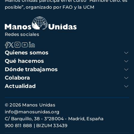
Manos Unidas participa en el curso “Hambre cero: es
de
posible”, organizado por FAO y la UCM
navegación
Redes sociales
Navegación
Quienes somos
principal
Qué hacemos
Dónde trabajamos
Colabora
Actualidad
Información
© 2026 Manos Unidas
de
info@manosunidas.org
contacto
C/ Barquillo, 38 - 3º28004 - Madrid, España
900 811 888
BIZUM 33439