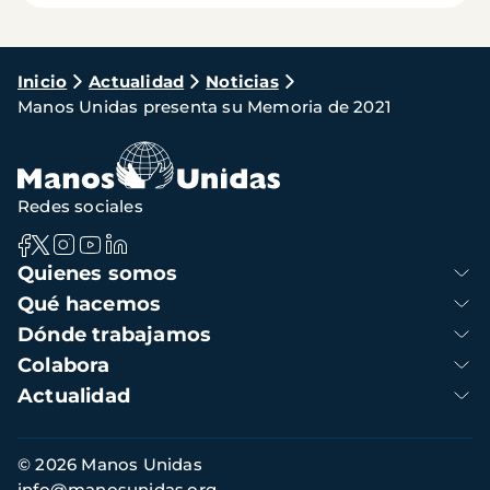
Ruta
Inicio
Actualidad
Noticias
Manos Unidas presenta su Memoria de 2021
de
navegación
Redes sociales
Navegación
Quienes somos
principal
Qué hacemos
Dónde trabajamos
Colabora
Actualidad
Información
© 2026 Manos Unidas
de
info@manosunidas.org