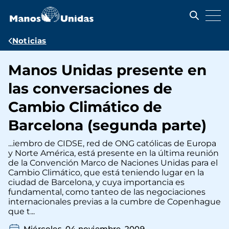
Pasar
al
contenido
principal
Ruta
Noticias
de
Manos Unidas presente en
navegación
las conversaciones de
Cambio Climático de
Barcelona (segunda parte)
...iembro de CIDSE, red de ONG católicas de Europa
y Norte América, está presente en la última reunión
de la Convención Marco de Naciones Unidas para el
Cambio Climático, que está teniendo lugar en la
ciudad de Barcelona, y cuya importancia es
fundamental, como tanteo de las negociaciones
internacionales previas a la cumbre de Copenhague
que t...
Miércoles, 04 noviembre, 2009