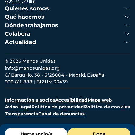
Navegación
Quienes somos
principal
Qué hacemos
Dónde trabajamos
Colabora
Actualidad
Información
© 2026 Manos Unidas
de
info@manosunidas.org
contacto
C/ Barquillo, 38 - 3º28004 - Madrid, España
900 811 888
BIZUM 33439
Menú
Información a socios
Accesibilidad
Mapa web
secundario
Aviso legal
Política de privacidad
Política de cookies
Transparencia
Canal de denuncias
Menú
Hazte socio/a
Dona