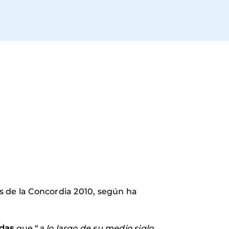
s de la Concordia 2010, según ha
idas
que “
a lo largo de su medio siglo