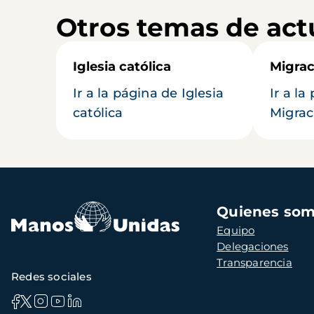
Otros temas de act
Iglesia católica
Migrac
Ir a la página de Iglesia
Ir a la
católica
Migrac
Navegación
Quienes so
principal
Equipo
Delegaciones
Transparencia
Redes sociales