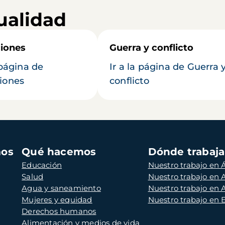
ualidad
iones
Guerra y conflicto
 página de
Ir a la página de Guerra 
iones
conflicto
mos
Qué hacemos
Dónde trabaj
Educación
Nuestro trabajo en Á
Salud
Nuestro trabajo en
Agua y saneamiento
Nuestro trabajo en 
Mujeres y equidad
Nuestro trabajo en
Derechos humanos
Alimentación y medios de vida