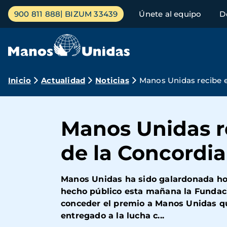
Pasar
Menú
900 811 888
BIZUM 33439
Únete al equipo
D
al
principal
contenido
principal
Ruta
Inicio
Actualidad
Noticias
Manos Unidas recibe e
de
navegación
Manos Unidas re
de la Concordia
Manos Unidas ha sido galardonada hoy
hecho público esta mañana la Fundació
conceder el premio a Manos Unidas qu
entregado a la lucha c...