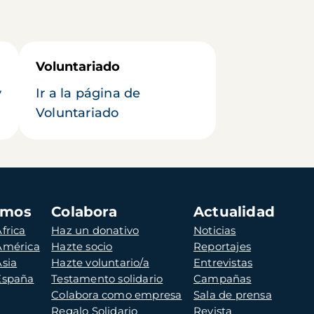
Voluntariado
y
Ir a la página de
Voluntariado
amos
Colabora
Actualidad
frica
Haz un donativo
Noticias
 América
Hazte socio
Reportajes
Asia
Hazte voluntario/a
Entrevistas
 España
Testamento solidario
Campañas
Colabora como empresa
Sala de prensa
Regalo Solidario
Revista