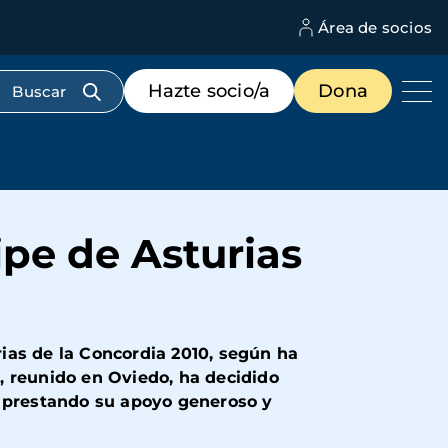
Área de socios
M
d
c
Menú
Hazte socio/a
Dona
d
de
us
destacados
cabecera
ipe de Asturias
ias de la Concordia 2010, según ha
, reunido en Oviedo, ha decidido
e prestando su apoyo generoso y