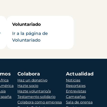
Voluntariado
y
Ir a la página de
Voluntariado
amos
Colabora
Actualidad
frica
Haz un donativo
Noticias
 América
Hazte socio
Reportajes
Asia
Hazte voluntario/a
Entrevistas
 España
Testamento solidario
Campañas
Colabora como empresa
Sala de prensa