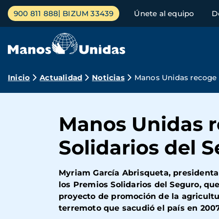
Pasar
Menú
900 811 888
BIZUM 33439
Únete al equipo
D
al
principal
contenido
principal
Ruta
Inicio
Actualidad
Noticias
Manos Unidas recoge h
de
navegación
Manos Unidas r
Solidarios del 
Myriam García Abrisqueta, presidenta 
los Premios Solidarios del Seguro, q
proyecto de promoción de la agricult
terremoto que sacudió el país en 200