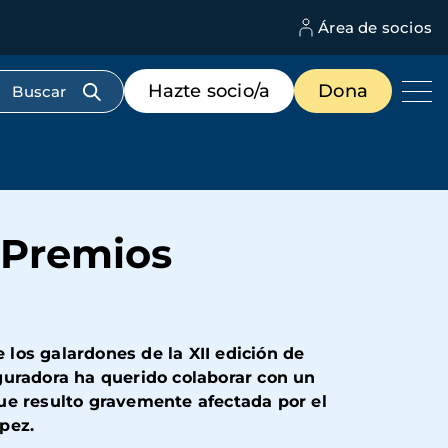
Área de socios
M
d
c
Menú
Hazte socio/a
Dona
d
de
us
destacados
cabecera
 Premios
los galardones de la XII edición de
guradora ha querido colaborar con un
ue resulto gravemente afectada por el
pez.