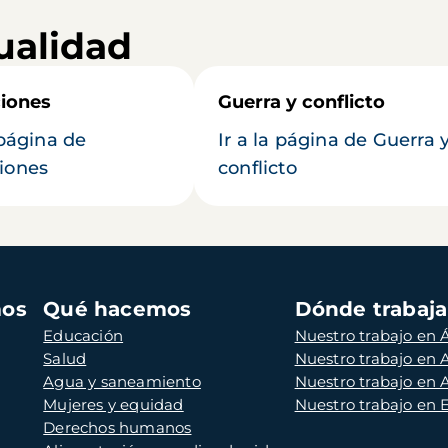
ualidad
iones
Guerra y conflicto
 página de
Ir a la página de Guerra 
iones
conflicto
mos
Qué hacemos
Dónde trabaj
Educación
Nuestro trabajo en Á
Salud
Nuestro trabajo en
Agua y saneamiento
Nuestro trabajo en 
Mujeres y equidad
Nuestro trabajo en
Derechos humanos