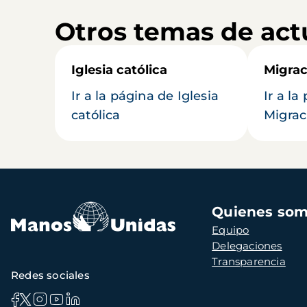
Otros temas de act
Iglesia católica
Migrac
Ir a la página de Iglesia
Ir a la
católica
Migrac
Navegación
Quienes so
principal
Equipo
Delegaciones
Transparencia
Redes sociales