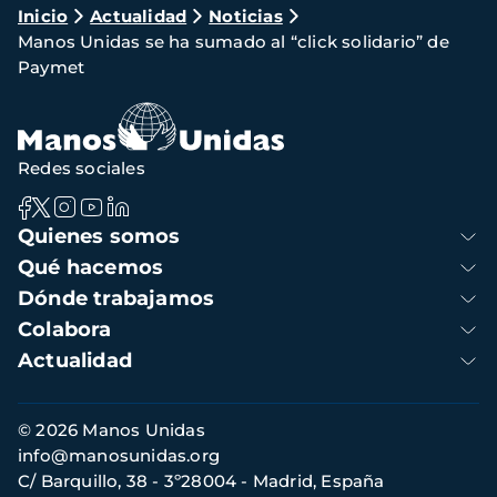
Ruta
Inicio
Actualidad
Noticias
Manos Unidas se ha sumado al “click solidario” de
de
Paymet
navegación
Redes sociales
Navegación
Quienes somos
principal
Qué hacemos
Dónde trabajamos
Colabora
Actualidad
Información
© 2026 Manos Unidas
de
info@manosunidas.org
contacto
C/ Barquillo, 38 - 3º28004 - Madrid, España