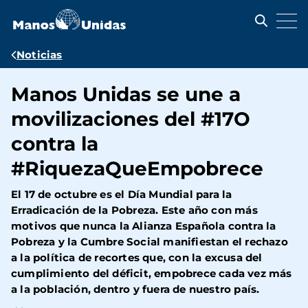
Pasar
al
contenido
principal
Ruta
Noticias
de
Manos Unidas se une a
navegación
movilizaciones del #17O
contra la
#RiquezaQueEmpobrece
El 17 de octubre es el Día Mundial para la
Erradicación de la Pobreza. Este año con más
motivos que nunca la Alianza Española contra la
Pobreza y la Cumbre Social manifiestan el rechazo
a la política de recortes que, con la excusa del
cumplimiento del déficit, empobrece cada vez más
a la población, dentro y fuera de nuestro país.