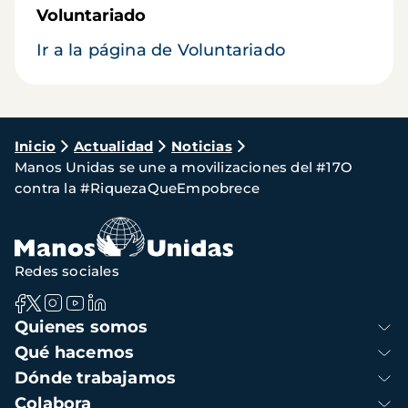
Voluntariado
Ir a la página de Voluntariado
Ruta
Inicio
Actualidad
Noticias
Manos Unidas se une a movilizaciones del #17O
de
contra la #RiquezaQueEmpobrece
navegación
Redes sociales
Navegación
Quienes somos
principal
Qué hacemos
Dónde trabajamos
Colabora