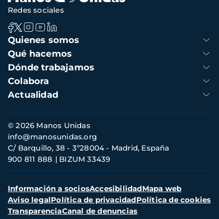
Redes sociales
Navegación
Quienes somos
principal
Qué hacemos
Dónde trabajamos
Colabora
Actualidad
Información
© 2026 Manos Unidas
de
info@manosunidas.org
contacto
C/ Barquillo, 38 - 3º28004 - Madrid, España
900 811 888
BIZUM 33439
Menú
Información a socios
Accesibilidad
Mapa web
secundario
Aviso legal
Política de privacidad
Política de cookies
Transparencia
Canal de denuncias