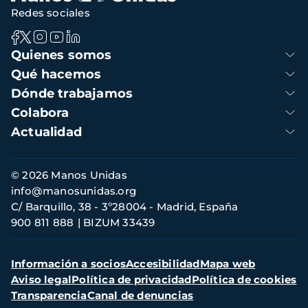
Redes sociales
Navegación
Quienes somos
principal
Qué hacemos
Dónde trabajamos
Colabora
Actualidad
Información
© 2026 Manos Unidas
de
info@manosunidas.org
contacto
C/ Barquillo, 38 - 3º28004 - Madrid, España
900 811 888
BIZUM 33439
Menú
Información a socios
Accesibilidad
Mapa web
secundario
Aviso legal
Política de privacidad
Política de cookies
Transparencia
Canal de denuncias