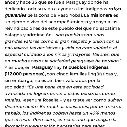
años y hace 35 que se fue a Paraguay donde ha
dedicado toda su vida a ayudar a los indígenas
mbya
guaraníes
d
e la zona de Paso Yobái. La
misionera
es
un ejemplo vivo del acompañamiento y apoyo a las
reivindicaciones de este pueblo del que no escatima
halagos y admiración: “
son pueblos con unos
grandes valores como el gran respeto y unión con la
naturaleza, las decisiones y vida en comunidad o el
especial cuidado a los niños y mayores. Valores, que
en muchos casos la sociedad paraguaya ha perdido”
Y es que, en
Paraguay
hay
19 pueblos indígenas
(112.000 personas),
con cinco familias lingüísticas
y,
sin embargo, no están bien valorados por la
sociedad:
“Es una pena que en esta sociedad
avanzada no logremos ver a estas personas como
iguales. -
asegura Rosalía – y es triste ver como
sufren
discriminación. En muchas ocasiones, por un mismo
trabajo, los indígenas cobran hasta un 40% menos
que el resto. Pero claro, es necesario que tengan la
formación y educación necesarias para saber