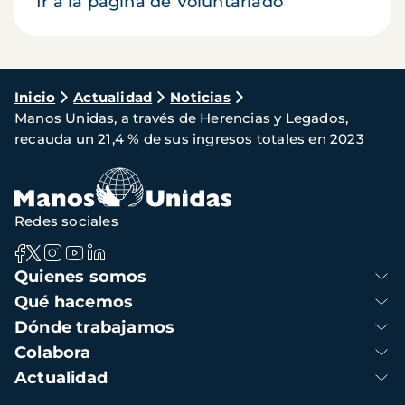
Ir a la página de Voluntariado
Ruta
Inicio
Actualidad
Noticias
Manos Unidas, a través de Herencias y Legados,
de
recauda un 21,4 % de sus ingresos totales en 2023
navegación
Redes sociales
Navegación
Quienes somos
principal
Qué hacemos
Dónde trabajamos
Colabora
Actualidad