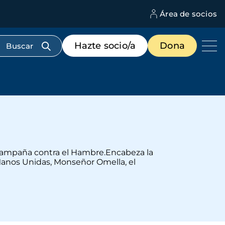
Área de socios
M
d
c
Menú
Hazte socio/a
Dona
d
de
us
destacados
cabecera
a Campaña contra el Hambre.Encabeza la
 Manos Unidas, Monseñor Omella, el