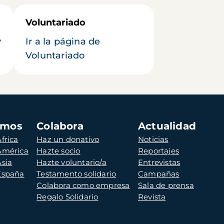
Voluntariado
y
Ir a la página de
Voluntariado
amos
Colabora
Actualidad
frica
Haz un donativo
Noticias
 América
Hazte socio
Reportajes
Asia
Hazte voluntario/a
Entrevistas
 España
Testamento solidario
Campañas
Colabora como empresa
Sala de prensa
Regalo Solidario
Revista