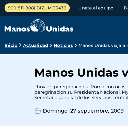
Pasar
Menú
900 811 888
BIZUM 33439
Únete al equipo
D
al
principal
contenido
principal
Ruta
Inicio
Actualidad
Noticias
Manos Unidas viaja a
de
navegación
Manos Unidas v
...hoy en peregrinación a Roma con ocasi
peregrinación su Presidenta Nacional, Myr
Secretario general de los Servicios centrale
Domingo, 27 septiembre, 2009