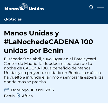
Pasar
al
contenido
principal
Ruta
Noticias
de
Manos Unidas y
navegación
#LaNochedeCADENA 100
unidas por Benín
El sábado 9 de abril, tuvo lugar en el Barclaycard
Center de Madrid, la duodécima edición de La
noche de CADENA 100, a beneficio de Manos
Unidas y su proyecto solidario en Benín. La música
ha vuelto a infundir el ánimo y sembrar la esperanza
donde más se precisa.
Domingo, 10 abril, 2016
Benín
África