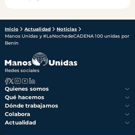
Ruta
Inicio
Actualidad
Noticias
Manos Unidas y #LaNochedeCADENA 100 unidas por
de
Benín
navegación
Redes sociales
Navegación
Quienes somos
principal
Qué hacemos
Dónde trabajamos
Colabora
Actualidad