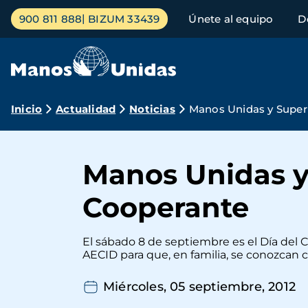
Pasar
Menú
900 811 888
BIZUM 33439
Únete al equipo
D
al
principal
contenido
principal
Ruta
Inicio
Actualidad
Noticias
Manos Unidas y Super 
de
navegación
Manos Unidas y 
Cooperante
El sábado 8 de septiembre es el Día del 
AECID para que, en familia, se conozcan c
Miércoles, 05 septiembre, 2012