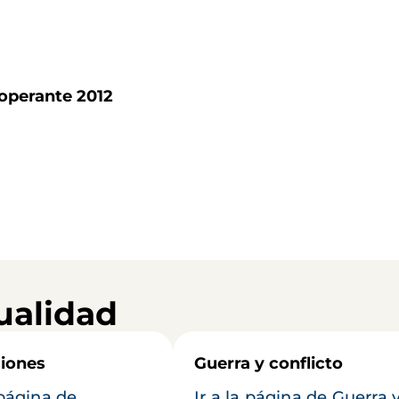
ooperante 2012
ualidad
iones
Guerra y conflicto
 página de
Ir a la página de Guerra 