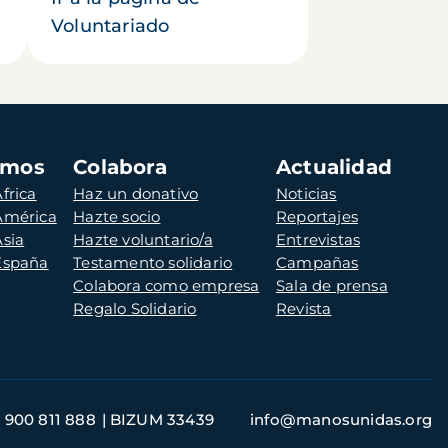
Voluntariado
amos
Colabora
Actualidad
frica
Haz un donativo
Noticias
 América
Hazte socio
Reportajes
Asia
Hazte voluntario/a
Entrevistas
 España
Testamento solidario
Campañas
Colabora como empresa
Sala de prensa
Regalo Solidario
Revista
900 811 888
BIZUM 33439
info@manosunidas.org