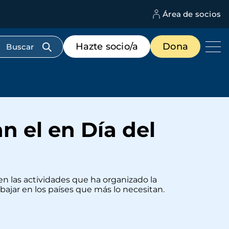
Área de socios
M
d
c
Menú
Hazte socio/a
Dona
d
de
us
destacados
cabecera
n el en Día del
n las actividades que ha organizado la
abajar en los países que más lo necesitan.