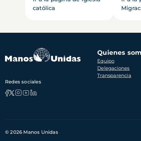
católica
Migrac
Navegación
Quienes so
principal
Equipo
Delegaciones
Transparencia
Redes sociales
Información
© 2026 Manos Unidas
de
contacto