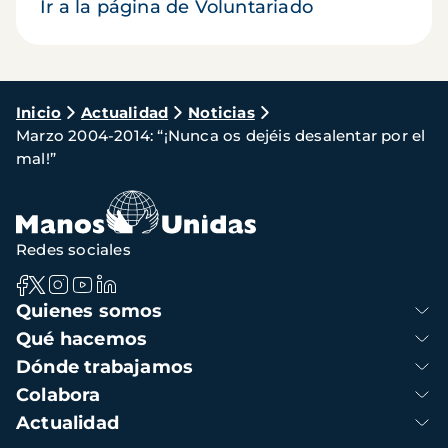
Ir a la página de Voluntariado
Ruta
Inicio
Actualidad
Noticias
Marzo 2004-2014: “¡Nunca os dejéis desalentar por el
de
mal!”
navegación
Redes sociales
Navegación
Quienes somos
principal
Qué hacemos
Dónde trabajamos
Colabora
Actualidad