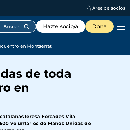
Área de socios
M
d
c
Menú
Hazte socio/a
Dona
d
de
us
destacados
cabecera
ncuentro en Montserrat
idas de toda
ro en
s catalanasTeresa Forcades Vila
e 600 voluntarios de Manos Unidas de