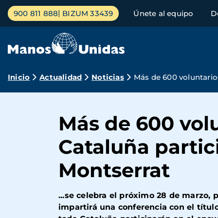
Pasar
Menú
900 811 888
BIZUM 33439
Únete al equipo
D
al
principal
contenido
principal
Ruta
Inicio
Actualidad
Noticias
Más de 600 voluntario
de
navegación
Más de 600 vol
Cataluña parti
Montserrat
...se celebra el próximo 28 de marzo, 
impartirá una conferencia con el títu