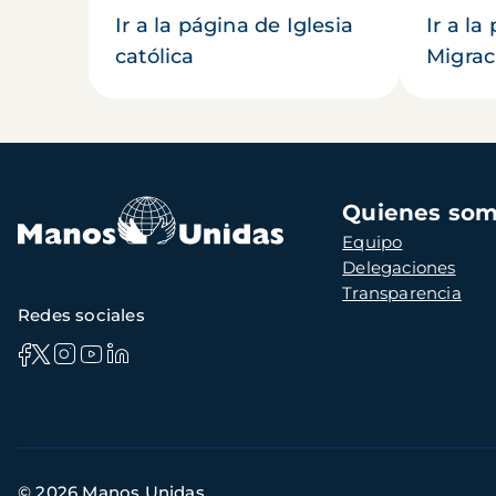
Ir a la página de Iglesia
Ir a la
católica
Migrac
Navegación
Quienes so
principal
Equipo
Delegaciones
Transparencia
Redes sociales
Información
© 2026 Manos Unidas
de