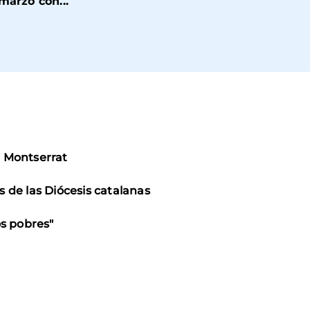
marzo con...
n Montserrat
s de las Diócesis catalanas
os pobres"