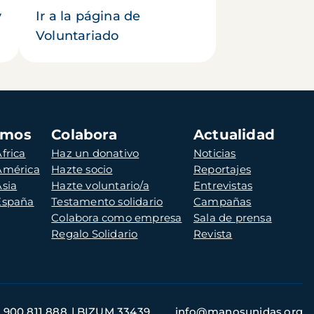
y
Ir a la página de
Voluntariado
amos
Colabora
Actualidad
frica
Haz un donativo
Noticias
 América
Hazte socio
Reportajes
Asia
Hazte voluntario/a
Entrevistas
 España
Testamento solidario
Campañas
Colabora como empresa
Sala de prensa
Regalo Solidario
Revista
900 811 888
BIZUM 33439
info@manosunidas.org