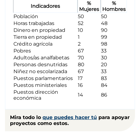
%
%
Indicadores
Mujeres
Hombres
Población
50
50
Horas trabajadas
52
48
Dinero en propiedad
10
90
Tierra en propiedad
1
99
Crédito agrícola
2
98
Pobres
67
33
Adultos/as analfabetas
70
30
Personas desnutridas
80
20
Niñez no escolarizada
67
33
Puestos parlamentarios
17
83
Puestos ministeriales
16
84
Puestos dirección
14
86
económica
Mira todo lo
que puedes hacer tú
para apoyar
proyectos como estos.