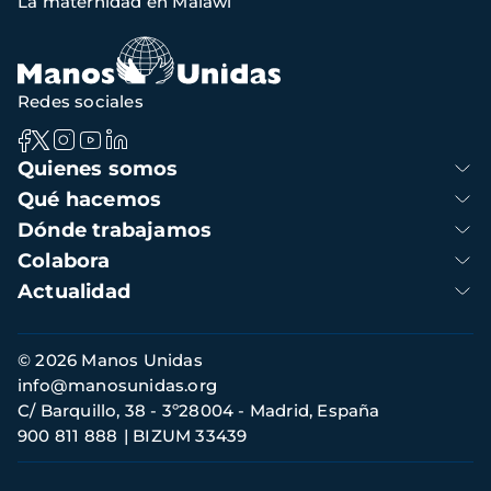
La maternidad en Malawi
de
navegación
Redes sociales
Navegación
Quienes somos
principal
Qué hacemos
Dónde trabajamos
Colabora
Actualidad
Información
© 2026 Manos Unidas
de
info@manosunidas.org
contacto
C/ Barquillo, 38 - 3º28004 - Madrid, España
900 811 888
BIZUM 33439