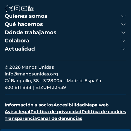
Navegación
Quienes somos
principal
Qué hacemos
Dónde trabajamos
Colabora
Actualidad
Información
© 2026 Manos Unidas
de
info@manosunidas.org
contacto
C/ Barquillo, 38 - 3º28004 - Madrid, España
900 811 888
BIZUM 33439
Menú
Información a socios
Accesibilidad
Mapa web
secundario
Aviso legal
Política de privacidad
Política de cookies
Transparencia
Canal de denuncias