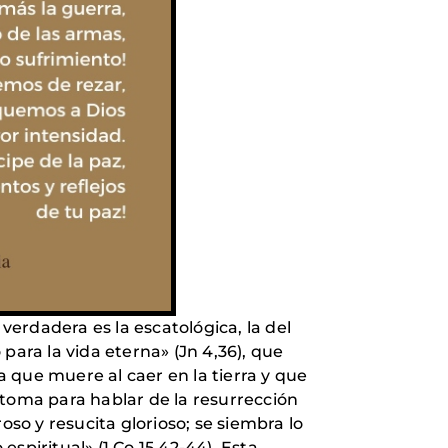
erdadera es la escatológica, la del
 para la vida eterna» (Jn 4,36), que
lla que muere al caer en la tierra y que
retoma para hablar de la resurrección
oso y resucita glorioso; se siembra lo
espiritual» (1 Co 15,42-44). Esta