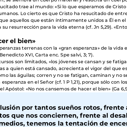
sucitado trae al mundo: «Si lo que esperamos de Cristo 
umanos. Lo cierto es que Cristo ha resucitado de entr
ra que aquellos que están íntimamente unidos a Él en 
su resurrección para la vida eterna (cf. Jn 5,29). «Ento
er el bien»
speranzas terrenas con la «gran esperanza» de la vida 
Benedicto XVI, Carta enc. Spe salvi, 3; 7).
ursos son limitados, «los jóvenes se cansan y se fati
zas a quien está cansado, acrecienta el vigor del que e
o las águilas; corren y no se fatigan, caminan y no s
speranza en el Señor (cf. 1 P 1,21), porque sólo con los 
el Apóstol: «No nos cansemos de hacer el bien» (Ga 6,9
lusión por tantos sueños rotos, frente 
tos que nos conciernen, frente al desa
 medios, tenemos la tentación de ence