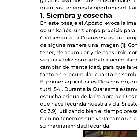
gálatas: «No nos cansemos de hacer el
mientras tenemos la oportunidad (kair
1. Siembra y cosecha
En este pasaje el Apóstol evoca la ima
de un kairós, un tiempo propicio para 
Ciertamente, la Cuaresma es un tiempo
de alguna manera una imagen [1]. Con 
tener, de acumular y de consumir, co
segura y feliz porque había acumulado 
cambiar de mentalidad, para que la ve
tanto en el acumular cuanto en sembra
El primer agricultor es Dios mismo, 
tutti, 54). Durante la Cuaresma estamo
escucha asidua de la Palabra de Dios n
que hace fecunda nuestra vida. Si esto
Co 3,9), utilizando bien el tiempo pre
bien no tenemos que verla como un pe
su magnanimidad fecunda.