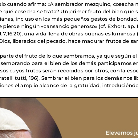
Pablo cuando afirma: «A sembrador mezquino, cosecha
¿de qué cosecha se trata? Un primer fruto del bien qu
ianas, incluso en los más pequeños gestos de bondad.
pierde ningún «cansancio generoso» (cf. Exhort. ap. E
t 7,16.20), una vida llena de obras buenas es luminosa (
 a Dios, liberados del pecado, hace madurar frutos de sa
parte del fruto de lo que sembramos, ya que según el
e sembrando para el bien de los demás participamos 
sos cuyos frutos serán recogidos por otros, con la esp
atelli tutti, 196). Sembrar el bien para los demás nos li
iones el amplio alcance de la gratuidad, introduciéndo