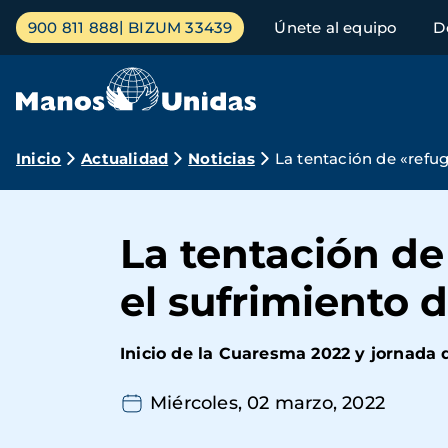
Pasar
Menú
900 811 888
BIZUM 33439
Únete al equipo
D
al
principal
contenido
principal
Ruta
Inicio
Actualidad
Noticias
La tentación de «refug
de
navegación
La tentación de
el sufrimiento 
Inicio de la Cuaresma 2022 y jornada 
Miércoles, 02 marzo, 2022