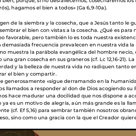
 bien, porque, si no desfallecemos, cosecharemos los 
ós), hagamos el bien a todos» (Ga 6,9-10a).
gen de la siembra y la cosecha, que a Jesús tanto le gu
sembrar el bien con vistas a la cosecha. ¿Qué es para
 favorable, pero también lo es toda nuestra existenci
demasiada frecuencia prevalecen en nuestra vida la av
mo muestra la parábola evangélica del hombre necio, 
una gran cosecha en sus graneros (cf. Lc 12,16-21). La
rdad y la belleza de nuestra vida no radiquen tanto en
r el bien y compartir.
que generosamente «sigue derramando en la humanidad s
s llamados a responder al don de Dios acogiendo su Pal
os hace madurar una docilidad que nos dispone a acoge
 ya es un motivo de alegría, aún más grande es la lla
sente (cf. Ef 5,16) para sembrar también nosotros obran
so, sino como una gracia con la que el Creador quie