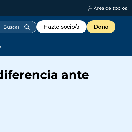
Área de socios
M
d
c
Menú
Hazte socio/a
Dona
d
de
us
destacados
cabecera
»
diferencia ante