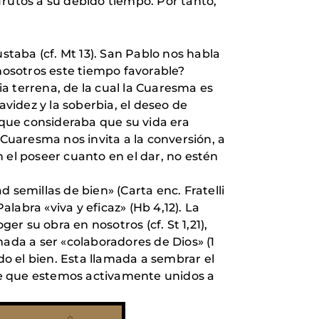
frutos a su debido tiempo. Por tanto,
staba (cf. Mt 13). San Pablo nos habla
 nosotros este tiempo favorable?
a terrena, de la cual la Cuaresma es
idez y la soberbia, el deseo de
que consideraba que su vida era
 Cuaresma nos invita a la conversión, a
 el poseer cuanto en el dar, no estén
emillas de bien» (Carta enc. Fratelli
abra «viva y eficaz» (Hb 4,12). La
r su obra en nosotros (cf. St 1,21),
mada a ser «colaboradores de Dios» (1
do el bien. Esta llamada a sembrar el
re que estemos activamente unidos a