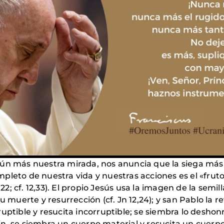
ún más nuestra mirada, nos anuncia que la siega más v
completo de nuestra vida y nuestras acciones es el «fruto
,22; cf. 12,33). El propio Jesús usa la imagen de la semi
u muerte y resurrección (cf. Jn 12,24); y san Pablo la 
uptible y resucita incorruptible; se siembra lo deshonr
 fin, se siembra un cuerpo material y resucita un cuerpo 