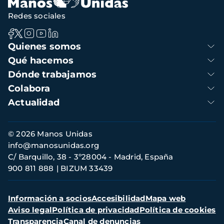
Redes sociales
Navegación
Quienes somos
principal
Qué hacemos
Dónde trabajamos
Colabora
Actualidad
Información
© 2026 Manos Unidas
de
info@manosunidas.org
contacto
C/ Barquillo, 38 - 3º28004 - Madrid, España
900 811 888
BIZUM 33439
Menú
Información a socios
Accesibilidad
Mapa web
secundario
Aviso legal
Política de privacidad
Política de cookies
Transparencia
Canal de denuncias