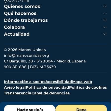
Navegación
Quienes somos
principal
Qué hacemos
Dónde trabajamos
Colabora
Actualidad
Información
© 2026 Manos Unidas
de
info@manosunidas.org
contacto
C/ Barquillo, 38 - 3º28004 - Madrid, España
900 811 888
BIZUM 33439
Menú
Información a socios
Accesibilidad
Mapa web
secundario
Aviso legal
Política de privacidad
Política de cookies
Transparencia
Canal de denuncias
Menú
Hazte socio/a
Dona