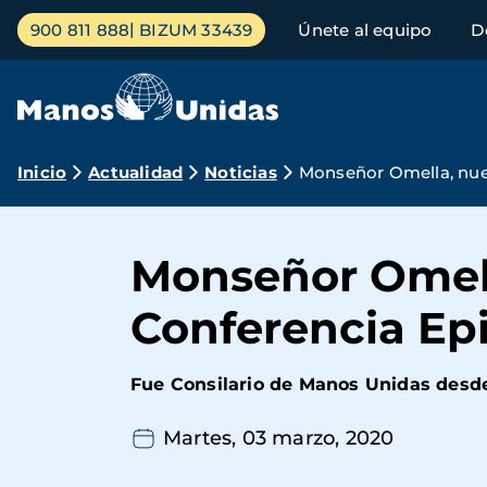
Pasar
Menú
900 811 888
BIZUM 33439
Únete al equipo
D
al
principal
contenido
principal
Ruta
Inicio
Actualidad
Noticias
Monseñor Omella, nuev
de
navegación
Monseñor Omell
Conferencia Ep
Fue Consilario de Manos Unidas desde
Martes, 03 marzo, 2020