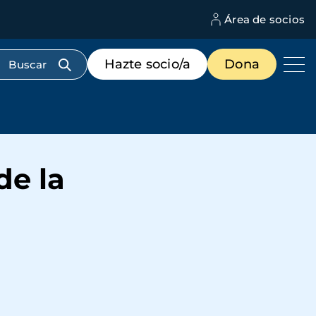
Área de socios
M
d
c
Menú
Hazte socio/a
Dona
d
de
us
destacados
cabecera
de la