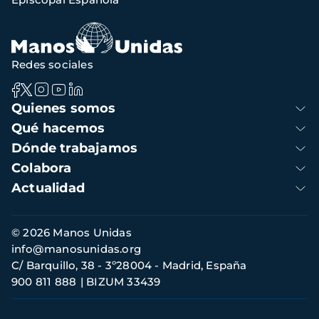
navegación
Redes sociales
Navegación
Quienes somos
principal
Qué hacemos
Dónde trabajamos
Colabora
Actualidad
Información
© 2026 Manos Unidas
de
info@manosunidas.org
contacto
C/ Barquillo, 38 - 3º28004 - Madrid, España
900 811 888
BIZUM 33439