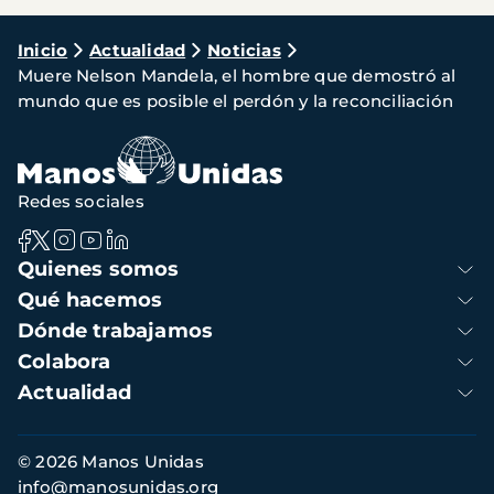
Ruta
Inicio
Actualidad
Noticias
Muere Nelson Mandela, el hombre que demostró al
de
mundo que es posible el perdón y la reconciliación
navegación
Redes sociales
Navegación
Quienes somos
principal
Qué hacemos
Dónde trabajamos
Colabora
Actualidad
Información
© 2026 Manos Unidas
de
info@manosunidas.org