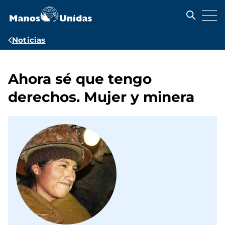
Pasar
al
contenido
principal
Ruta
Noticias
de
navegación
Ahora sé que tengo
derechos. Mujer y minera