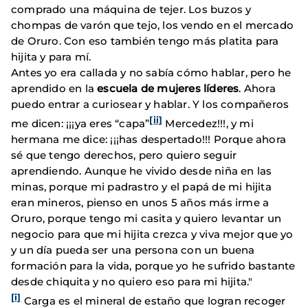
comprado una máquina de tejer. Los buzos y
chompas de varón que tejo, los vendo en el mercado
de Oruro. Con eso también tengo más platita para
hijita y para mí.
Antes yo era callada y no sabía cómo hablar, pero he
aprendido en la
escuela de mujeres líderes
. Ahora
puedo entrar a curiosear y hablar. Y los compañeros
[ii]
me dicen: ¡¡¡ya eres “capa”
Mercedez!!!, y mi
hermana me dice: ¡¡¡has despertado!!! Porque ahora
sé que tengo derechos, pero quiero seguir
aprendiendo. Aunque he vivido desde niña en las
minas, porque mi padrastro y el papá de mi hijita
eran mineros, pienso en unos 5 años más irme a
Oruro, porque tengo mi casita y quiero levantar un
negocio para que mi hijita crezca y viva mejor que yo
y un día pueda ser una persona con un buena
formación para la vida, porque yo he sufrido bastante
desde chiquita y no quiero eso para mi hijita."
[i]
Carga es el mineral de estaño que logran recoger