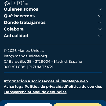
Navegación
Quienes somos
principal
Qué hacemos
Dónde trabajamos
Colabora
Actualidad
Información
© 2026 Manos Unidas
de
info@manosunidas.org
contacto
C/ Barquillo, 38 - 3º28004 - Madrid, España
900 811 888
BIZUM 33439
Menú
Información a socios
Accesibilidad
Mapa web
secundario
Aviso legal
Política de privacidad
Política de cookies
Transparencia
Canal de denuncias
Menú