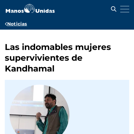
Pasar
al
contenido
principal
Ruta
Noticias
de
navegación
Las indomables mujeres
supervivientes de
Kandhamal