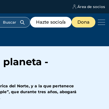
Área de socios
M
d
c
Menú
Hazte socio/a
Dona
d
de
us
destacados
cabecera
planeta -
rica del Norte, y a la que pertenece
le”, que durante tres años, abogará
.