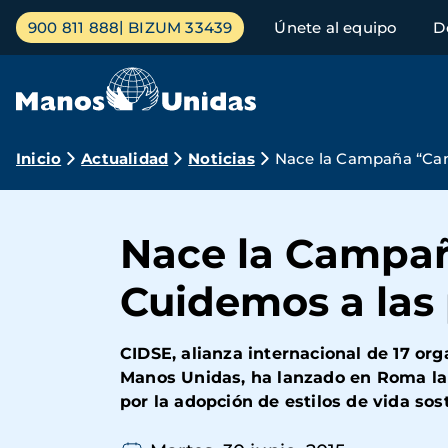
Pasar
Menú
900 811 888
BIZUM 33439
Únete al equipo
D
al
principal
contenido
principal
Ruta
Inicio
Actualidad
Noticias
Nace la Campaña “Cam
de
navegación
Nace la Campañ
Cuidemos a las
CIDSE, alianza internacional de 17 or
Manos Unidas, ha lanzado en Roma la 
por la adopción de estilos de vida sos