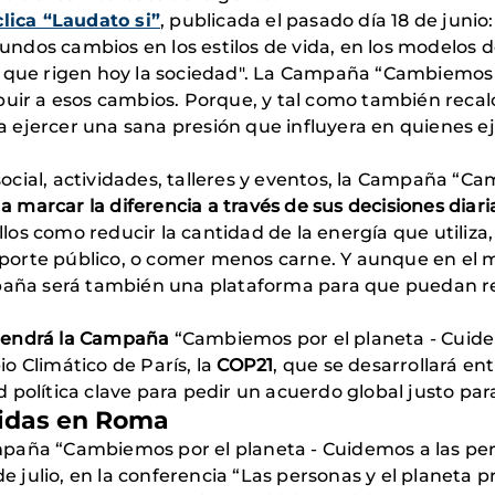
clica “Laudato si”
, publicada el pasado día 18 de junio
ndos cambios en los estilos de vida, en los modelos 
r que rigen hoy la sociedad". La Campaña “Cambiemos p
buir a esos cambios. Porque, y tal como también recal
ejercer una sana presión que influyera en quienes ej
cial, actividades, talleres y eventos, la Campaña “C
 a marcar la diferencia a través de sus decisiones diaria
llos como reducir la cantidad de la energía que utiliza
ansporte público, o comer menos carne. Y aunque en el
mpaña será también una plataforma para que puedan re
tendrá la Campaña
“Cambiemos por el planeta - Cuide
o Climático de París, la
COP21
, que se desarrollará ent
política clave para pedir un acuerdo global justo para
idas en Roma
paña “Cambiemos por el planeta - Cuidemos a las per
de julio, en la conferencia “Las personas y el planeta 