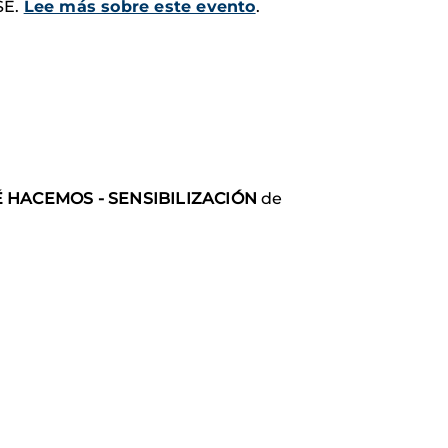
SE.
Lee más sobre este evento
.
É HACEMOS - SENSIBILIZACIÓN
de