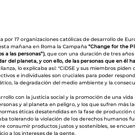
a por 17 organizaciones católicas de desarrollo de Eu
o esta mañana en Roma la Campaña
“Change for the Pl
s a las personas”)
, que con una duración de tres años 
dar del planeta, y con ello, de las personas que en él h
alianza, lo explicaba así: "CIDSE y sus miembros piden c
ctivos e individuales son cruciales para poder respon
tico, la degradación del medio ambiente y la consecue
rollo con la justicia social y la promoción de una vida
personas y al planeta en peligro, y los que sufren más
 normas éticas desatendidas en la fase de producción 
caba tolerando la violación de los derechos humanos 
 consumir productos justos y sostenibles, se encuentr
io a los intereses de la gente.