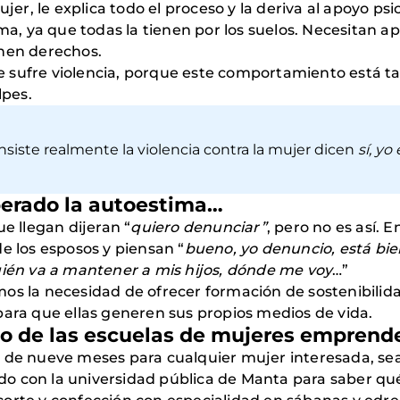
mujer, le explica todo el proceso y la deriva al apoyo 
ima, ya que todas la tienen por los suelos. Necesitan 
enen derechos.
 sufre violencia, porque este comportamiento está ta
lpes.
siste realmente la violencia contra la mujer dicen
sí, yo
perado la autoestima…
ue llegan dijeran “
quiero denunciar”
, pero no es así.
los esposos y piensan “
bueno, yo denuncio, está bie
uién va a mantener a mis hijos, dónde me voy
…”
os la necesidad de ofrecer formación de sostenibilidad
para que ellas generen sus propios medios de vida.
to de las escuelas de mujeres emprend
n de nueve meses para cualquier mujer interesada, se
o con la universidad pública de Manta para saber qu