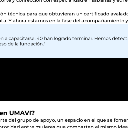
orte y confección con especialidad en sábanas y edred
ón técnica para que obtuvieran un certificado avalado
ta. Y ahora estamos en la fase del acompañamiento y l
n a capacitarse, 40 han logrado terminar. Hemos detect
so de la fundación."
n en UMAVI?
rte del grupo de apoyo, un espacio en el que se fomen
reciprocidad entre mujeres que comparten el mismo ide