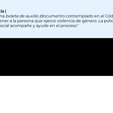
ía |
una
boleta de auxilio (
documento contemplado en el Códi
ener a la persona que ejerce violencia de género. La pol
social acompañe y ayude en el proceso."