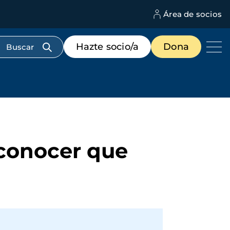
Área de socios
M
d
c
Menú
Hazte socio/a
Dona
d
de
us
destacados
cabecera
econocer que