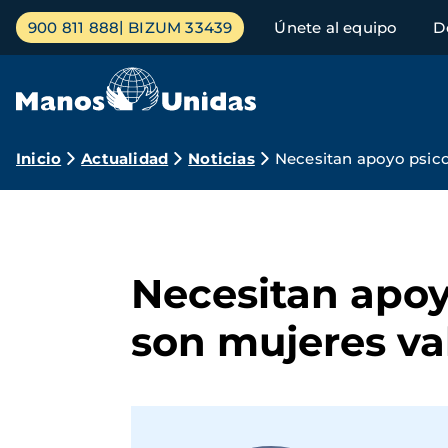
Pasar
Menú
900 811 888
BIZUM 33439
Únete al equipo
D
al
principal
contenido
principal
Ruta
Inicio
Actualidad
Noticias
Necesitan apoyo psico
de
navegación
Necesitan apoy
son mujeres va