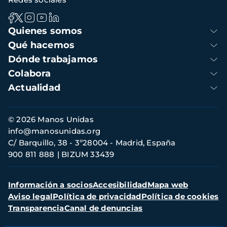
Navegación
Quienes somos
principal
Qué hacemos
Dónde trabajamos
Colabora
Actualidad
Información
© 2026 Manos Unidas
de
info@manosunidas.org
contacto
C/ Barquillo, 38 - 3º28004 - Madrid, España
900 811 888
BIZUM 33439
Menú
Información a socios
Accesibilidad
Mapa web
secundario
Aviso legal
Política de privacidad
Política de cookies
Transparencia
Canal de denuncias