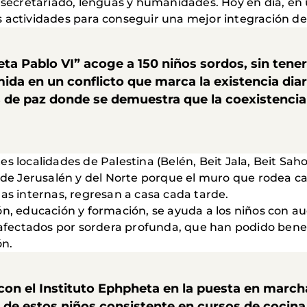
n, secretariado, lenguas y humanidades. Hoy en día, 
 actividades para conseguir una mejor integración de 
eta Pablo VI” acoge a 150 niños sordos, sin tener
ida en un conflicto que marca la existencia dia
 de paz donde se demuestra que la coexistencia d
s localidades de Palestina (Belén, Beit Jala, Beit Sah
 de Jerusalén y del Norte porque el muro que rodea ca
as internas, regresan a casa cada tarde.
ón, educación y formación, se ayuda a los niños con 
s afectados por sordera profunda, que han podido bene
ón.
con el Instituto Ephpheta en la puesta en marc
n de estos niños consistente en cursos de cocina