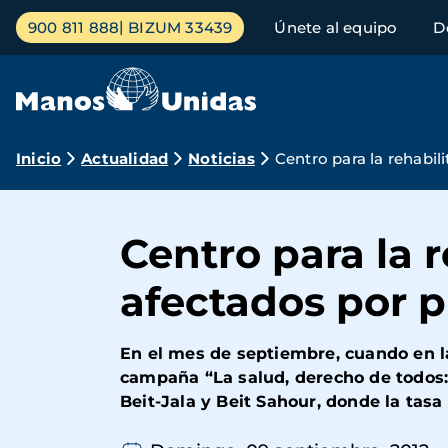
Pasar
Menú
900 811 888
BIZUM 33439
Únete al equipo
D
al
principal
contenido
principal
Ruta
Inicio
Actualidad
Noticias
Centro para la rehabil
de
navegación
Centro para la 
afectados por p
En el mes de septiembre, cuando en la
campaña “La salud, derecho de todos: 
Beit-Jala y Beit Sahour, donde la tas