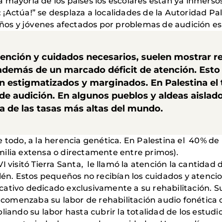
mayoría de los países los escolares están ya inmersos 
¡Actúa!” se desplaza a localidades de la Autoridad Pa
niños y jóvenes afectados por problemas de audición e
tención y cuidados necesarios, suelen mostrar re
 además de un marcado déficit de atención. Esto 
 estigmatizados y marginados. En Palestina el t
e audición. En algunos pueblos y aldeas aislado
na de las tasas más altas del mundo.
e todo, a la herencia genética. En Palestina el 40% 
ilia extensa o directamente entre primos).
I visitó Tierra Santa, le llamó la atención la cantida
elén. Estos pequeños no recibían los cuidados y atenci
ativo dedicado exclusivamente a su rehabilitación. Su
, comenzaba su labor de rehabilitación audio fonética 
liando su labor hasta cubrir la totalidad de los estudi