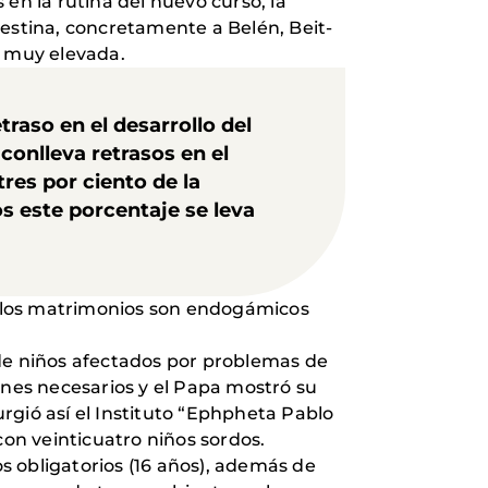
en la rutina del nuevo curso, la
lestina, concretamente a Belén, Beit-
s muy elevada.
traso en el desarrollo del
conlleva retrasos en el
res por ciento de la
s este porcentaje se leva
de los matrimonios son endogámicos
d de niños afectados por problemas de
ones necesarios y el Papa mostró su
rgió así el Instituto “Ephpheta Pablo
con veinticuatro niños sordos.
os obligatorios (16 años), además de