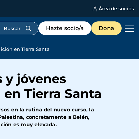
Área de socios
M
d
c
Menú
Hazte socio/a
Dona
d
de
us
destacados
cabecera
ición en Tierra Santa
s y jóvenes
 en Tierra Santa
os en la rutina del nuevo curso, la
Palestina, concretamente a Belén,
ición es muy elevada.