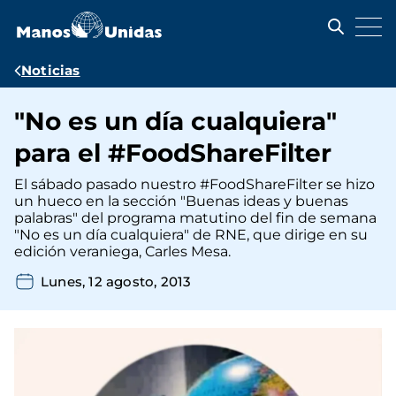
Pasar
al
contenido
principal
Ruta
Noticias
de
"No es un día cualquiera"
navegación
para el #FoodShareFilter
El sábado pasado nuestro #FoodShareFilter se hizo
un hueco en la sección "Buenas ideas y buenas
palabras" del programa matutino del fin de semana
"No es un día cualquiera" de RNE, que dirige en su
edición veraniega, Carles Mesa.
Lunes, 12 agosto, 2013