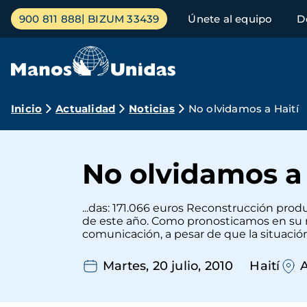
Pasar
Menú
900 811 888
BIZUM 33439
Únete al equipo
D
al
principal
contenido
principal
Ruta
Inicio
Actualidad
Noticias
No olvidamos a Haití
de
navegación
No olvidamos a 
...das: 171.066 euros Reconstrucción pro
de este año. Como pronosticamos en su m
comunicación, a pesar de que la situación
Martes, 20 julio, 2010
Haití