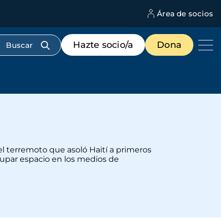
Área de socios
M
d
c
Menú
Hazte socio/a
Dona
d
de
us
destacados
cabecera
el terremoto que asoló Haití a primeros
upar espacio en los medios de