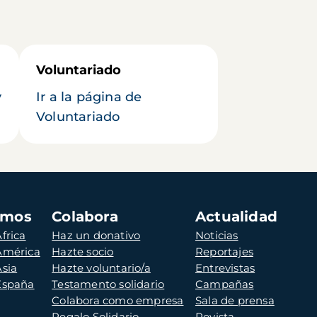
Voluntariado
y
Ir a la página de
Voluntariado
amos
Colabora
Actualidad
frica
Haz un donativo
Noticias
 América
Hazte socio
Reportajes
Asia
Hazte voluntario/a
Entrevistas
 España
Testamento solidario
Campañas
Colabora como empresa
Sala de prensa
Regalo Solidario
Revista