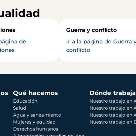
ualidad
iones
Guerra y conflicto
 página de
Ir a la página de Guerra 
iones
conflicto
mos
Qué hacemos
Dónde trabaj
Educación
Nuestro trabajo en Á
Salud
Nuestro trabajo en
Agua y saneamiento
Nuestro trabajo en 
Mujeres y equidad
Nuestro trabajo en
Derechos humanos
Alimentación y medios de vida