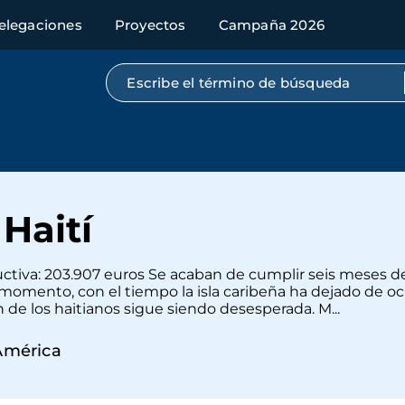
elegaciones
Proyectos
Campaña 2026
Búsqueda por texto completo
Haití
ductiva: 203.907 euros Se acaban de cumplir seis meses d
omento, con el tiempo la isla caribeña ha dejado de oc
 de los haitianos sigue siendo desesperada. M...
América