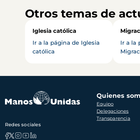
Otros temas de act
Iglesia católica
Migrac
Ir a la página de Iglesia
Ir a la
católica
Migrac
Navegación
Quienes so
principal
Equipo
Delegaciones
Transparencia
Redes sociales