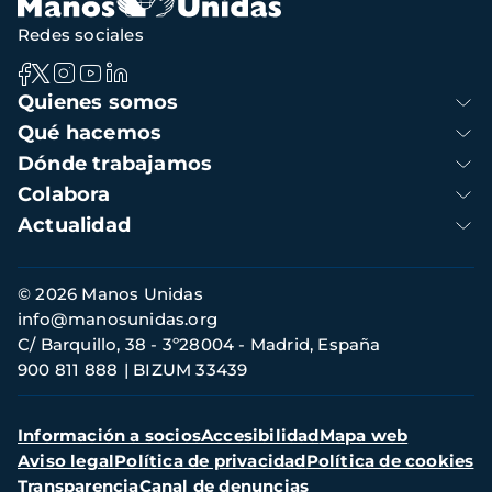
Redes sociales
Navegación
Quienes somos
principal
Qué hacemos
Dónde trabajamos
Colabora
Actualidad
Información
© 2026 Manos Unidas
de
info@manosunidas.org
contacto
C/ Barquillo, 38 - 3º28004 - Madrid, España
900 811 888
BIZUM 33439
Menú
Información a socios
Accesibilidad
Mapa web
secundario
Aviso legal
Política de privacidad
Política de cookies
Transparencia
Canal de denuncias