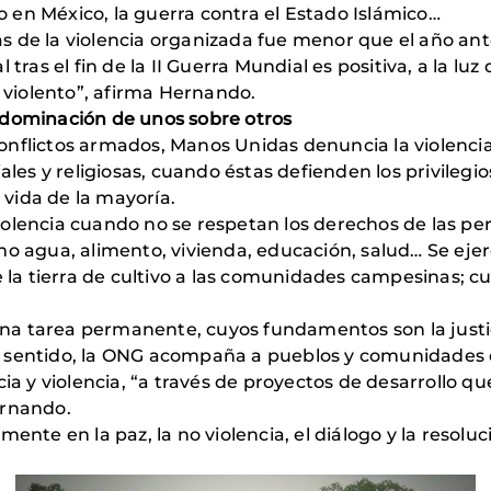
co en México, la guerra contra el Estado Islámico…
 de la violencia organizada fue menor que el año ante
 tras el fin de la II Guerra Mundial es positiva, a la lu
violento”, afirma Hernando.
 dominación de unos sobre otros
nflictos armados, Manos Unidas denuncia la violencia 
ales y religiosas, cuando éstas defienden los privilegi
vida de la mayoría.
olencia cuando no se respetan los derechos de las per
mo agua, alimento, vivienda, educación, salud… Se ejer
e la tierra de cultivo a las comunidades campesinas; cu
a tarea permanente, cuyos fundamentos son la justici
este sentido, la ONG acompaña a pueblos y comunidades
cia y violencia, “a través de proyectos de desarrollo q
ernando.
ente en la paz, la no violencia, el diálogo y la resolu