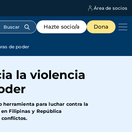
Área de socios
M
d
c
Menú
Hazte socio/a
Dona
d
de
us
destacados
cabecera
uras de poder
a la violencia
poder
o herramienta para luchar contra la
 en Filipinas y República
conflictos.