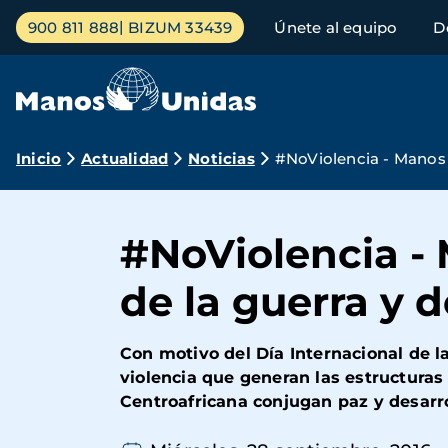
Pasar
Menú
900 811 888
BIZUM 33439
Únete al equipo
D
al
principal
contenido
principal
Ruta
Inicio
Actualidad
Noticias
#NoViolencia - Manos U
de
navegación
#NoViolencia - 
de la guerra y 
Con motivo del Día Internacional de l
violencia que generan las estructuras
Centroafricana conjugan paz y desarrol