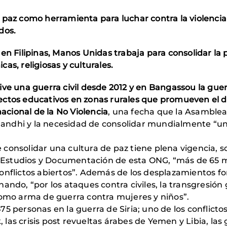
 paz como herramienta para luchar contra la violencia
dos.
en Filipinas, Manos Unidas trabaja para consolidar la 
as, religiosas y culturales.
ve una guerra civil desde 2012 y en Bangassou la guerr
ctos educativos en zonas rurales que promueven el di
nacional de la No Violencia
, una fecha que la Asamblea
ndhi y la necesidad de consolidar mundialmente “una 
 consolidar una cultura de paz tiene plena vigencia, 
Estudios y Documentación de esta ONG, “más de 65 m
onflictos abiertos”. Además de los desplazamientos for
ando, “por los ataques contra civiles, la transgresión
como arma de guerra contra mujeres y niños”.
5 personas en la guerra de Siria; uno de los conflicto
k, las crisis post revueltas árabes de Yemen y Libia, l