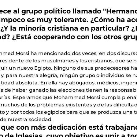
ece al grupo político llamado "Herma
 tampoco es muy tolerante. ¿Cómo ha ac
¿Y la minoría cristiana en particular?
ad? ¿Está cooperando con los otros grup
d Morsi ha mencionado dos veces, en dos discursos of
presidente de los musulmanes y los cristianos, que s
ruir un nuevo Egipto. Ninguno de sus predecesores hab
 y, para nuestra alegría, ningún grupo o individuo se 
d absoluta. En ella hay abogados, médicos, ingeniero
s de haber ganado las elecciones tienen la responsabi
minorías. Esperamos que Mohammed Morsi cumpla plen
chos de los problemas existentes y de las dificultad
to y por todos los egipcios para que se produzca una t
 de nuestra sociedad.
s que con más dedicación está trabajan
 de Iglesias, cuyo objetivo es unir a tod