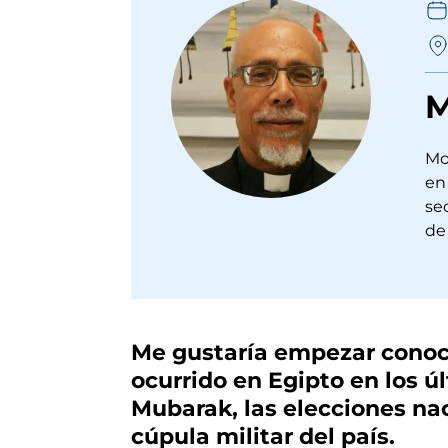
M
Mo
en 
se
de 
Me gustaría empezar conoci
ocurrido en Egipto en los ú
Mubarak, las elecciones nac
cúpula militar del país.