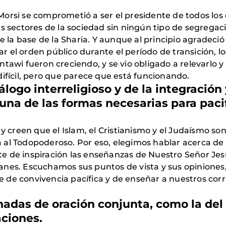
orsi se comprometió a ser el presidente de todos los 
ás sectores de la sociedad sin ningún tipo de segregac
re la base de la Sharia. Y aunque al principio agradec
 el orden público durante el período de transición, lo
ntawi fueron creciendo, y se vio obligado a relevarlo
difícil, pero que parece que está funcionando.
logo interreligioso y de la integración
una de las formas necesarias para pacif
reen que el Islam, el Cristianismo y el Judaísmo son l
 al Todopoderoso. Por eso, elegimos hablar acerca de
 de inspiración las enseñanzas de Nuestro Señor Jesuc
anes. Escuchamos sus puntos de vista y sus opinione
 de convivencia pacífica y de enseñar a nuestros co
rnadas de oración conjunta, como la de
ciones.