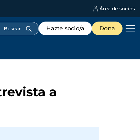
Área de socios
M
d
c
Menú
Hazte socio/a
Dona
d
de
us
destacados
cabecera
revista a