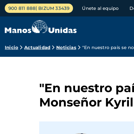
Pasar
Menú
900 811 888
BIZUM 33439
Únete al equipo
D
al
principal
contenido
principal
Ruta
Inicio
Actualidad
Noticias
"En nuestro país se n
de
navegación
"En nuestro paí
Monseñor Kyri