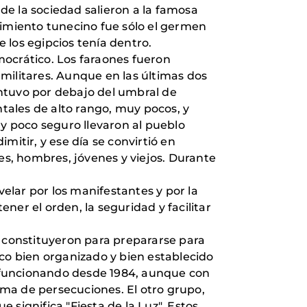
e la sociedad salieron a la famosa
vimiento tunecino fue sólo el germen
 los egipcios tenía dentro.
crático. Los faraones fueron
militares. Aunque en las últimas dos
ntuvo por debajo del umbral de
tales de alto rango, muy pocos, y
uy poco seguro llevaron al pueblo
imitir, y ese día se convirtió en
es, hombres, jóvenes y viejos. Durante
 velar por los manifestantes y por la
ner el orden, la seguridad y facilitar
e constituyeron para prepararse para
nico bien organizado y bien establecido
 funcionando desde 1984, aunque con
tima de persecuciones. El otro grupo,
e significa "Fiesta de la Luz". Estos