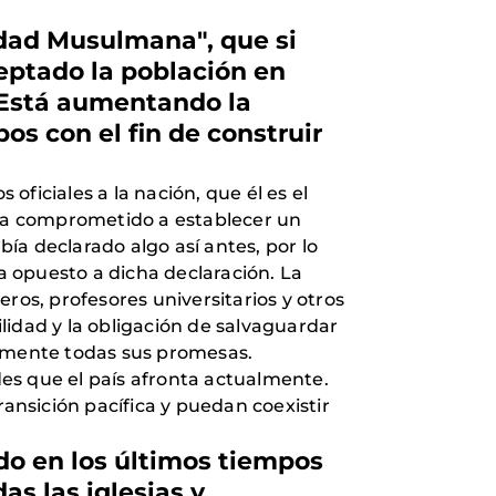
ndad Musulmana", que si
eptado la población en
 ¿Está aumentando la
os con el fin de construir
iciales a la nación, que él es el
e ha comprometido a establecer un
ía declarado algo así antes, por lo
ha opuesto a dicha declaración. La
s, profesores universitarios y otros
lidad y la obligación de salvaguardar
amente todas sus promesas.
es que el país afronta actualmente.
ransición pacífica y puedan coexistir
do en los últimos tiempos
as las iglesias y