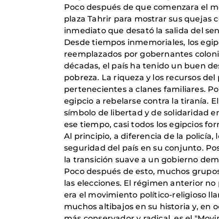
Poco después de que comenzara el movi
plaza Tahrir para mostrar sus quejas 
inmediato que desató la salida del se
Desde tiempos inmemoriales, los egi
reemplazados por gobernantes colonial
décadas, el país ha tenido un buen d
pobreza. La riqueza y los recursos d
pertenecientes a clanes familiares. P
egipcio a rebelarse contra la tiranía. E
símbolo de libertad y de solidaridad e
ese tiempo, casi todos los egipcios fo
Al principio, a diferencia de la policía
seguridad del país en su conjunto. Pos
la transición suave a un gobierno dem
Poco después de esto, muchos grupos d
las elecciones. El régimen anterior no 
era el movimiento político-religioso
muchos altibajos en su historia y, en 
más conservador y radical, es el "Movim