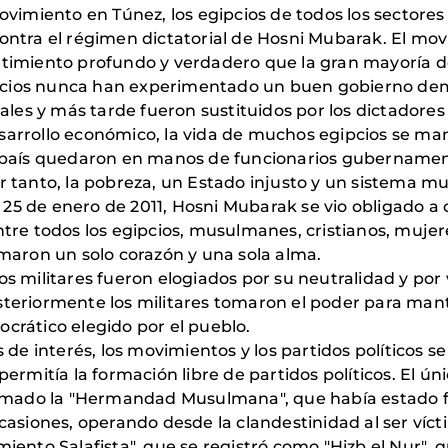
miento en Túnez, los egipcios de todos los sectores d
contra el régimen dictatorial de Hosni Mubarak. El mo
ntimiento profundo y verdadero que la gran mayoría de
pcios nunca han experimentado un buen gobierno demo
es y más tarde fueron sustituidos por los dictadores 
esarrollo económico, la vida de muchos egipcios se ma
el país quedaron en manos de funcionarios gubernamen
or tanto, la pobreza, un Estado injusto y un sistema m
l 25 de enero de 2011, Hosni Mubarak se vio obligado a d
ntre todos los egipcios, musulmanes, cristianos, mujer
rmaron un solo corazón y una sola alma.
, los militares fueron elogiados por su neutralidad y por
teriormente los militares tomaron el poder para mante
ocrático elegido por el pueblo.
e interés, los movimientos y los partidos políticos s
permitía la formación libre de partidos políticos. El ú
 llamado la "Hermandad Musulmana", que había estado
ocasiones, operando desde la clandestinidad al ser víc
iento Salafista", que se registró como "Hizb el Nur", qu