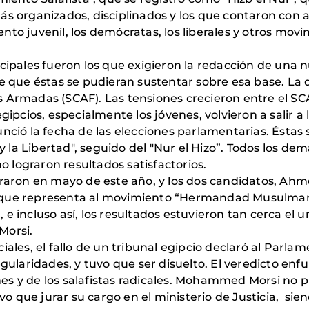
ás organizados, disciplinados y los que contaron con 
to juvenil, los demócratas, los liberales y otros movi
cipales fueron los que exigieron la redacción de una 
 de que éstas se pudieran sustentar sobre esa base. L
 Armadas (SCAF). Las tensiones crecieron entre el SCA
gipcios, especialmente los jóvenes, volvieron a salir a 
nció la fecha de las elecciones parlamentarias. Éstas
y la Libertad", seguido del "Nur el Hizo”. Todos los de
no lograron resultados satisfactorios.
braron en mayo de este año, y los dos candidatos, Ahm
 que representa al movimiento “Hermandad Musulmana
e incluso así, los resultados estuvieron tan cerca el u
Morsi.
iales, el fallo de un tribunal egipcio declaró al Parl
egularidades, y tuvo que ser disuelto. El veredicto enf
es y de los salafistas radicales. Mohammed Morsi no 
 que jurar su cargo en el ministerio de Justicia, sie