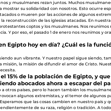
ristianos y musulmanes rezan juntos. Muchos musulmane
ara mostrar su solidaridad con nosotros. Esto ocurre e
atacados o mueren por las acciones de algunos extremi
 reconstrucción de las iglesias atacadas. En nuestra 
os protestantes coptos y los musulmanes. Nos reunimo
ncia. Y por eso, el pasado 1 de enero nos reunimos y 
en Egipto hoy en día? ¿Cuál es la funció
siendo aun vibrante. Y nuestro papel sigue siendo, tam
a misión, la misión de difundir el amor de Cristo. Nuest
ecesita.
 el 15% de la población de Egipto, y que
iendo abocados ahora a escapar del país
o a otros países, pero lo hacen también los musulmanes
rovocan algunos extremistas, y el temor de algunos pad
. Esperamos que las cosas cambien en nuestro país y qu
endientemente de su raza, religión o tradición. A tod