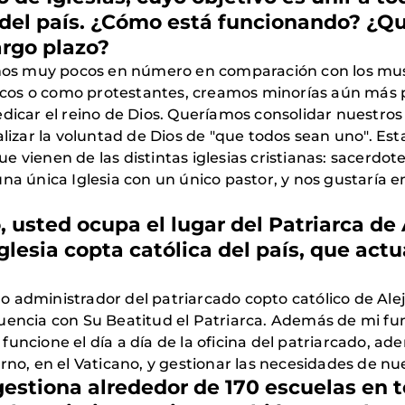
del país. ¿Cómo está funcionando? ¿Qu
argo plazo?
 somos muy pocos en número en comparación con los m
cos o como protestantes, creamos minorías aún más p
edicar el reino de Dios. Queríamos consolidar nuestros
ealizar la voluntad de Dios de "que todos sean uno". E
vienen de las distintas iglesias cristianas: sacerdotes
na única Iglesia con un único pastor, y nos gustaría 
usted ocupa el lugar del Patriarca de A
Iglesia copta católica del país, que ac
 administrador del patriarcado copto católico de Alej
uencia con Su Beatitud el Patriarca. Además de mi fun
uncione el día a día de la oficina del patriarcado, ade
rno, en el Vaticano, y gestionar las necesidades de nu
 gestiona alrededor de 170 escuelas en t