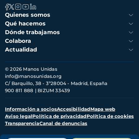
Navegación
Quienes somos
principal
Qué hacemos
Dónde trabajamos
Colabora
Actualidad
Información
© 2026 Manos Unidas
de
info@manosunidas.org
contacto
C/ Barquillo, 38 - 3º28004 - Madrid, España
900 811 888
BIZUM 33439
Menú
Información a socios
Accesibilidad
Mapa web
secundario
Aviso legal
Política de privacidad
Política de cookies
Transparencia
Canal de denuncias