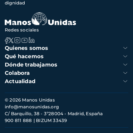
dignidad
navegación
Redes sociales
Navegación
Quienes somos
principal
Qué hacemos
Dónde trabajamos
Colabora
Actualidad
Información
© 2026 Manos Unidas
de
info@manosunidas.org
contacto
C/ Barquillo, 38 - 3º28004 - Madrid, España
900 811 888
BIZUM 33439