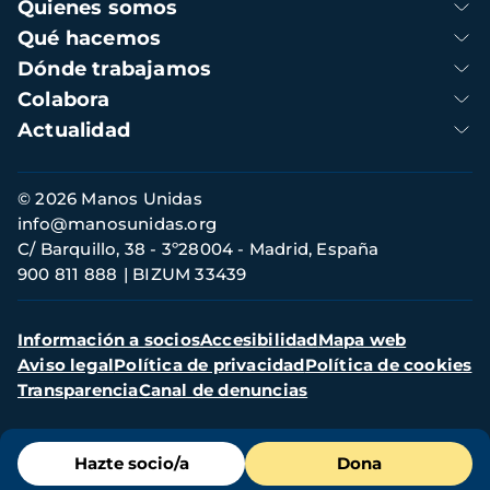
Navegación
Quienes somos
principal
Qué hacemos
Dónde trabajamos
Colabora
Actualidad
Información
© 2026 Manos Unidas
de
info@manosunidas.org
contacto
C/ Barquillo, 38 - 3º28004 - Madrid, España
900 811 888
BIZUM 33439
Menú
Información a socios
Accesibilidad
Mapa web
secundario
Aviso legal
Política de privacidad
Política de cookies
Transparencia
Canal de denuncias
Menú
Hazte socio/a
Dona
de