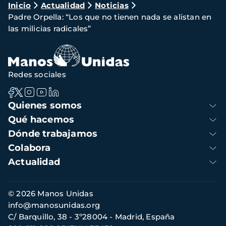
Ruta
Inicio
Actualidad
Noticias
Padre Orpella: “Los que no tienen nada se alistan en
de
las milicias radicales”
navegación
Redes sociales
Navegación
Quienes somos
principal
Qué hacemos
Dónde trabajamos
Colabora
Actualidad
Información
© 2026 Manos Unidas
de
info@manosunidas.org
contacto
C/ Barquillo, 38 - 3º28004 - Madrid, España