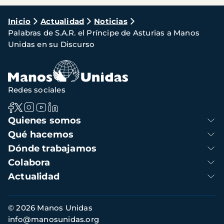
Ruta
Inicio
Actualidad
Noticias
Palabras de S.A.R. el Príncipe de Asturias a Manos
de
Unidas en su Discurso
navegación
Redes sociales
Navegación
Quienes somos
principal
Qué hacemos
Dónde trabajamos
Colabora
Actualidad
Información
© 2026 Manos Unidas
de
info@manosunidas.org