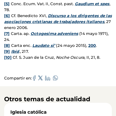
[5]
Conc. Ecum. Vat. II, Const. past.
Gaudium et spes
,
78.
[6]
Cf. Benedicto XVI,
Discurso a los dirigentes de las
asociaciones cristianas de trabajadores italianos
, 27
enero 2006.
[7]
Carta. ap.
Octogesima adveniens
(14 mayo 1971),
24.
[8]
Carta enc.
Laudato si’
(24 mayo 2015),
200
.
[9]
Ibíd
.
, 217.
[10]
Cf. S. Juan de la Cruz,
Noche Oscura
, II, 21, 8.
Compartir en
Otros temas de actualidad
Iglesia católica