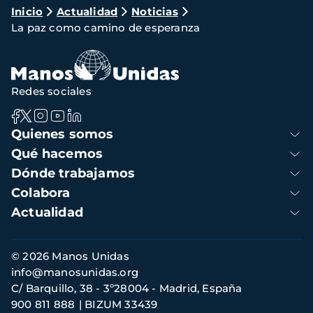
Ruta
Inicio
Actualidad
Noticias
La paz como camino de esperanza
de
navegación
Redes sociales
Navegación
Quienes somos
principal
Qué hacemos
Dónde trabajamos
Colabora
Actualidad
Información
© 2026 Manos Unidas
de
info@manosunidas.org
contacto
C/ Barquillo, 38 - 3º28004 - Madrid, España
900 811 888
BIZUM 33439