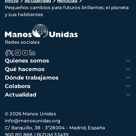
Ruta
Inicio
Actualidad
Noticias
Pequeños cambios para futuros brillantes: el planeta
de
y sus habitantes
navegación
Redes sociales
Navegación
Quienes somos
principal
Qué hacemos
Dónde trabajamos
Colabora
Actualidad
Información
© 2026 Manos Unidas
de
info@manosunidas.org
contacto
C/ Barquillo, 38 - 3º28004 - Madrid, España
900 811 888
BIZUM 33439