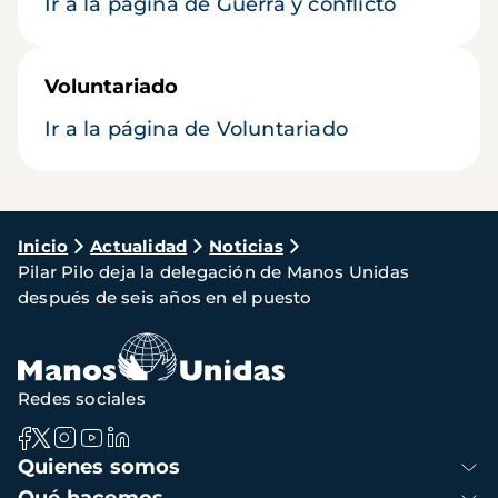
Ir a la página de Guerra y conflicto
Voluntariado
Ir a la página de Voluntariado
Ruta
Inicio
Actualidad
Noticias
Pilar Pilo deja la delegación de Manos Unidas
de
después de seis años en el puesto
navegación
Redes sociales
Navegación
Quienes somos
principal