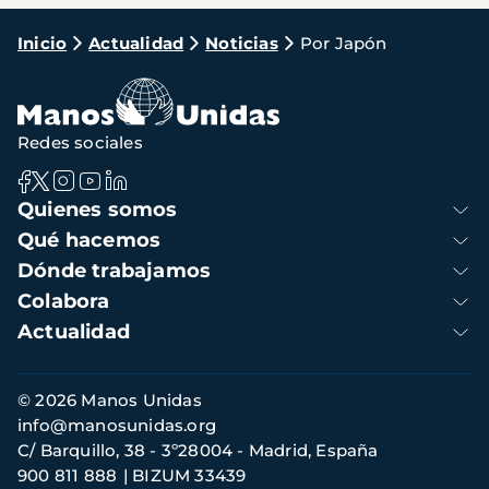
Ruta
Inicio
Actualidad
Noticias
Por Japón
de
navegación
Redes sociales
Navegación
Quienes somos
principal
Qué hacemos
Dónde trabajamos
Colabora
Actualidad
Información
© 2026 Manos Unidas
de
info@manosunidas.org
contacto
C/ Barquillo, 38 - 3º28004 - Madrid, España
900 811 888
BIZUM 33439