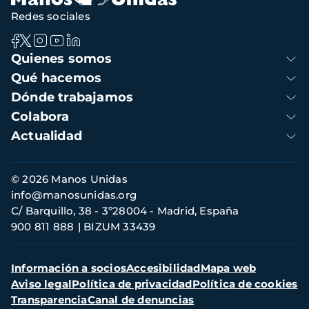
Redes sociales
Navegación
Quienes somos
principal
Qué hacemos
Dónde trabajamos
Colabora
Actualidad
Información
© 2026 Manos Unidas
de
info@manosunidas.org
contacto
C/ Barquillo, 38 - 3º28004 - Madrid, España
900 811 888
BIZUM 33439
Menú
Información a socios
Accesibilidad
Mapa web
secundario
Aviso legal
Política de privacidad
Política de cookies
Transparencia
Canal de denuncias