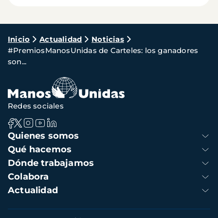
Ruta
Inicio
Actualidad
Noticias
#PremiosManosUnidas de Carteles: los ganadores
de
son...
navegación
Redes sociales
Navegación
Quienes somos
principal
Qué hacemos
Dónde trabajamos
Colabora
Actualidad